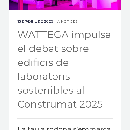
15 D'ABRIL DE 2025
A
NOTÍCIES
WATTEGA impulsa
el debat sobre
edificis de
laboratoris
sostenibles al
Construmat 2025
La taula rodona s’emmarca