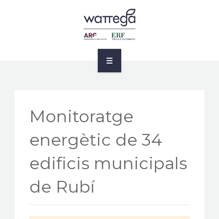
ENERGIA I SOSTENIBILITAT
PROJECTES
CLIENTS
ENGINYERIA
BLOG
INNOVACIÓ
NOSALTRES
Monitoratge
ENERGIA I SOSTENIBILITAT
CONTACTE
energètic de 34
PROJECTES
CA
edificis municipals
CLIENTS
de Rubí
BLOG
NOSALTRES