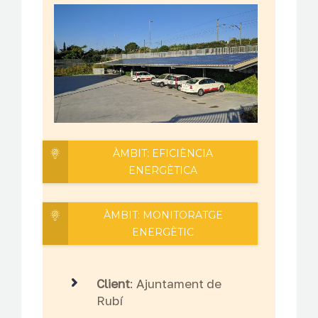
CONTACTE
CA
ÀMBIT: EFICIÈNCIA
ENERGÈTICA
ÀMBIT: MONITORATGE
ENERGÈTIC
Client
: Ajuntament de
Rubí